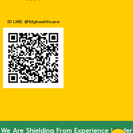
ID LINE: @fdghealthcare
We Are Shielding From Experience Leader