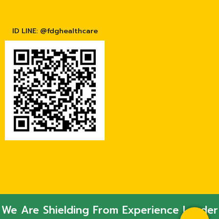
ID LINE: @fdghealthcare
We Are Shielding From Experience Leader